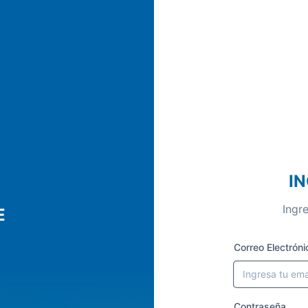
I
Ingr
E
Correo Electróni
Contraseña